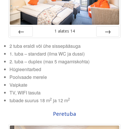
1
alates
14
Tagasi
Edasi
2 tuba eraldi või ühe sissepääsuga
1. tuba – standard (ilma WC ja dussi)
2. tuba – duplex (max 5 magamiskohta)
Hügieenitarbed
Poolvaade merele
Vaipkate
TV, WIFI tasuta
2
2
tubade suurus 18 m
ja 12 m
Peretuba