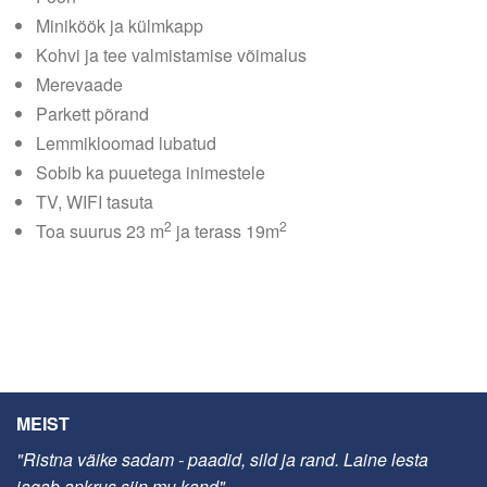
Miniköök ja külmkapp
Kohvi ja tee valmistamise võimalus
Merevaade
Parkett põrand
Lemmikloomad lubatud
Sobib ka puuetega inimestele
TV, WIFI tasuta
2
2
Toa suurus 23 m
ja terass 19m
MEIST
"Ristna väike sadam - paadid, sild ja rand. Laine lesta
jagab ankrus siin mu kand"