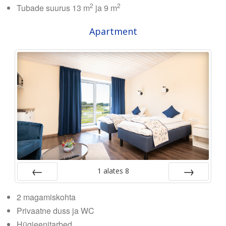
2
2
Tubade suurus 13 m
ja 9 m
Apartment
1
alates
8
Tagasi
Edasi
2 magamiskohta
Privaatne duss ja WC
Hügieenitarbed