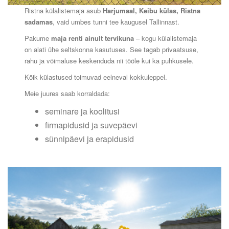
Ristna külalistemaja asub
Harjumaal, Keibu külas, Ristna
sadamas
, vaid umbes tunni tee kaugusel Tallinnast.
Pakume
maja renti ainult tervikuna
– kogu külalistemaja
on alati ühe seltskonna kasutuses. See tagab privaatsuse,
rahu ja võimaluse keskenduda nii tööle kui ka puhkusele.
Kõik külastused toimuvad eelneval kokkuleppel.
Meie juures saab korraldada:
seminare ja koolitusi
firmapidusid ja suvepäevi
sünnipäevi ja erapidusid