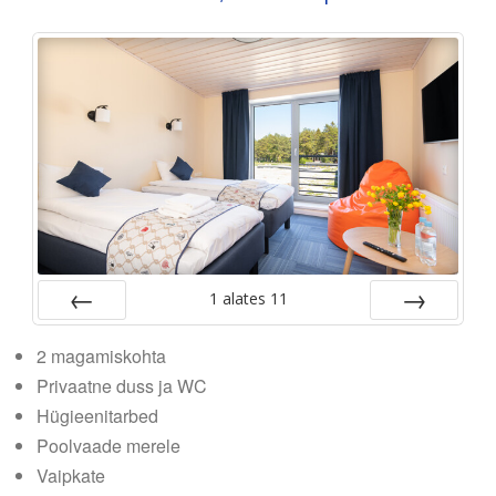
1
alates
11
Tagasi
Edasi
2 magamiskohta
Privaatne duss ja WC
Hügieenitarbed
Poolvaade merele
Vaipkate