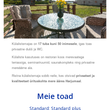
Külalistemajas on
17 tuba kuni 50 inimesele
, igas toas
privaatne dušš ja WC.
Külaliste kasutuses on restoran koos merevaatega
terrassiga, seminariruumid, saunakompleks ning privaatne
mereäärne ala.
Ristna külalistemaja sobib neile, kes otsivad
privaatset ja
kvaliteetset ürituskohta mere ääres Harjumaal
.
Meie toad
Standard; Standard plus