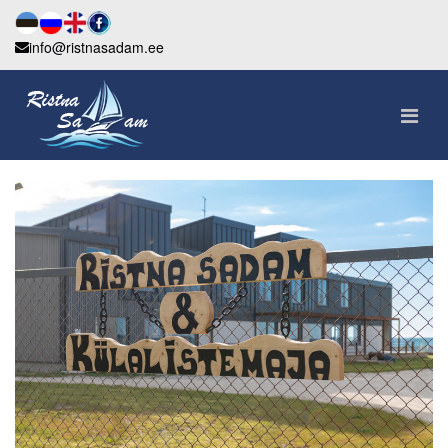
info@ristnasadam.ee