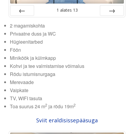
1
alates
13
Tagasi
Edasi
2 magamiskohta
Privaatne duss ja WC
Hügieenitarbed
Föön
Miniköök ja külmkapp
Kohvi ja tee valmistamise võimalus
Rõdu istumisnurgaga
Merevaade
Vaipkate
TV, WIFI tasuta
2
2
Toa suurus 24 m
ja rõdu 19m
Sviit eraldisissepääsuga