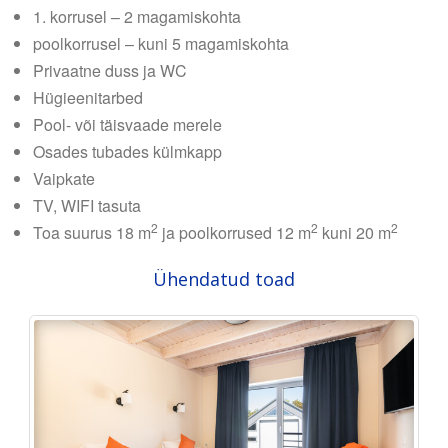
1. korrusel – 2 magamiskohta
poolkorrusel – kuni 5 magamiskohta
Privaatne duss ja WC
Hügieenitarbed
Pool- või täisvaade merele
Osades tubades külmkapp
Vaipkate
TV, WIFI tasuta
2
2
2
Toa suurus 18 m
ja poolkorrused 12 m
kuni 20 m
Ühendatud toad