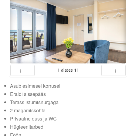
1
alates
11
Tagasi
Edasi
Asub esimesel korrusel
Eraldi sissepääs
Terass istumisnurgaga
2 magamiskohta
Privaatne duss ja WC
Hügieenitarbed
Föön