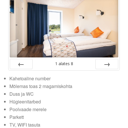
1
alates
8
Tagasi
Edasi
Kahetoaline number
Mõlemas toas 2 magamiskohta
Duss ja WC
Hügieenitarbed
Poolvaade merele
Parkett
TV, WIFI tasuta